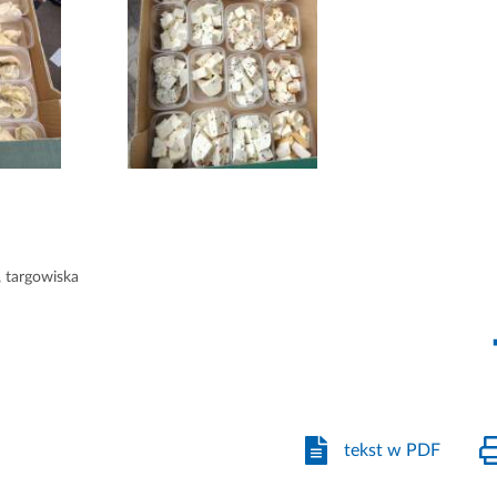
,
targowiska
tekst w PDF