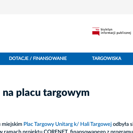
DOTACJE / FINANSOWANIE
TARGOWISKA
 na placu targowym
u miejskim
Plac Targowy Unitarg k/ Hali Targowej
odbyła s
 w ramach projektu CORENET, finansowanego z program