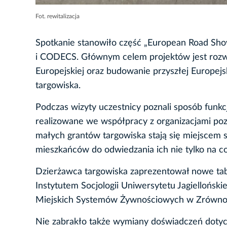
Fot. rewitalizacja
Spotkanie stanowiło część „European Road Sh
i CODECS. Głównym celem projektów jest rozwó
Europejskiej oraz budowanie przyszłej Europej
targowiska.
Podczas wizyty uczestnicy poznali sposób funkc
realizowane we współpracy z organizacjami po
małych grantów targowiska stają się miejscem sp
mieszkańców do odwiedzania ich nie tylko na c
Dzierżawca targowiska zaprezentował nowe tab
Instytutem Socjologii Uniwersytetu Jagiellońs
Miejskich Systemów Żywnościowych w Zrównow
Nie zabrakło także wymiany doświadczeń dotyc