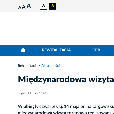
A
A
A
A
A
REWITALIZACJA
GPR
Rehabilitacja
Aktualności
Międzynarodowa wizyta
piątek, 22 maja 2026 r.
W ubiegły czwartek tj. 14 maja br. na targowisk
międzynarodowa wizyta terenowa realizowana