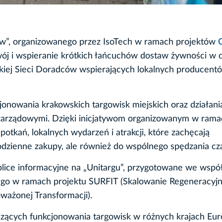
ow”, organizowanego przez IsoTech w ramach projektów
j i wspieranie krótkich łańcuchów dostaw żywności w ca
skiej Sieci Doradców wspierających lokalnych producentó
jonowania krakowskich targowisk miejskich oraz działani
zarządowymi. Dzięki inicjatywom organizowanym w rama
otkań, lokalnych wydarzeń i atrakcji, które zachęcają
odzienne zakupy, ale również do wspólnego spędzania cz
lice informacyjne na „Unitargu”, przygotowane we wspó
kiego w ramach projektu SURFIT (Skalowanie Regeneracyj
ażonej Transformacji).
zących funkcjonowania targowisk w różnych krajach Eur