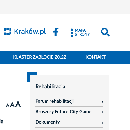
MAPA
STRONY
KLASTER ZABŁOCIE 20.22
KONTAKT
Rehabilitacja
Forum rehabilitacji
A
rozwiń
A
A
Broszury Future City Game
rozwiń
ię
Dokumenty
rozwiń
u