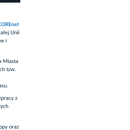
COREnet
łej Unii
w i
a Miasta
ch tzw.
asu.
łpracy z
nych
opy oraz