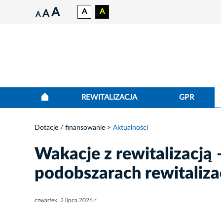
A
A
A
A
A
REWITALIZACJA
GPR
Dotacje / finansowanie
Aktualności
Wakacje z rewitalizacją
podobszarach rewitaliza
czwartek, 2 lipca 2026 r.