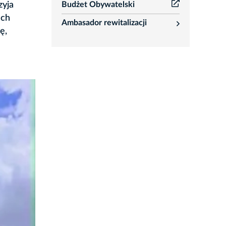
Budżet Obywatelski
zyja
ach
Ambasador rewitalizacji
rozwiń
ę,