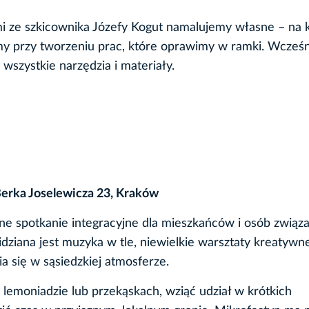
mi ze szkicownika Józefy Kogut namalujemy własne – na k
 przy tworzeniu prac, które oprawimy w ramki. Wcześn
szystkie narzędzia i materiały.
Berka Joselewicza 23, Kraków
ne spotkanie integracyjne dla mieszkańców i osób związ
iana jest muzyka w tle, niewielkie warsztaty kreatywn
 się w sąsiedzkiej atmosferze.
lemoniadzie lub przekąskach, wziąć udział w krótkich