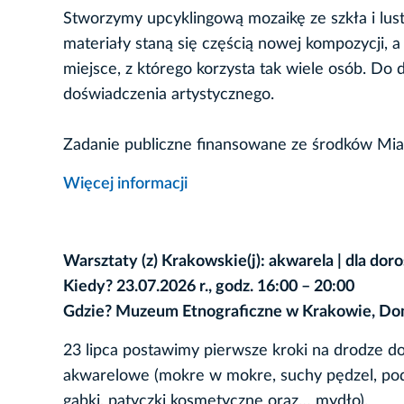
Stworzymy upcyklingową mozaikę ze szkła i lust
materiały staną się częścią nowej kompozycji, a
miejsce, z którego korzysta tak wiele osób. 
doświadczenia artystycznego.
Zadanie publiczne finansowane ze środków Mia
Więcej informacji
Warsztaty (z) Krakowskie(j): akwarela | dla dor
Kiedy? 23.07.2026 r., godz. 16:00 – 20:00
Gdzie? Muzeum Etnograficzne w Krakowie, Dom
23 lipca postawimy pierwsze kroki na drodze d
akwarelowe (mokre w mokre, suchy pędzel, podn
gąbki, patyczki kosmetyczne oraz… mydło).