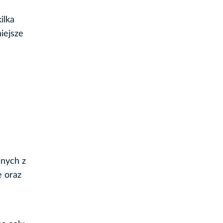
ilka
iejsze
anych z
e oraz