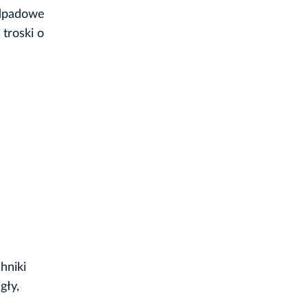
odpadowe
 troski o
hniki
gły,