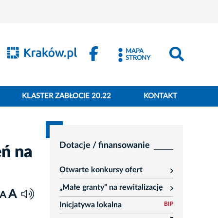
MAPA
STRONY
KLASTER ZABŁOCIE 20.22
KONTAKT
Dotacje / finansowanie
eń na
Otwarte konkursy ofert
rozwiń
„Małe granty” na rewitalizację
rozwiń
A
A
Inicjatywa lokalna
BIP