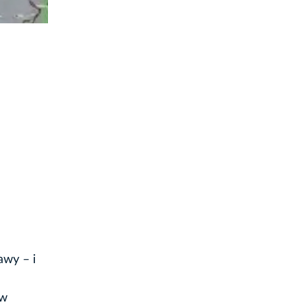
awy – i
 w