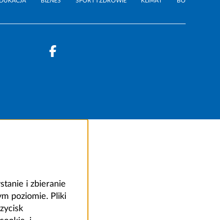
DUKACJA
BIZNES
SPORT I ZDROWIE
KLIMAT
BO
anie i zbieranie
 poziomie. Pliki
zycisk