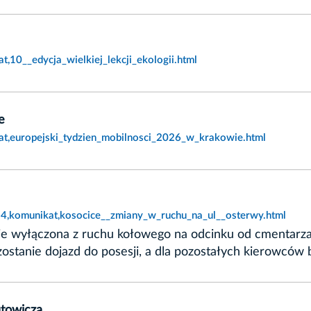
,10__edycja_wielkiej_lekcji_ekologii.html
e
at,europejski_tydzien_mobilnosci_2026_w_krakowie.html
24,komunikat,kosocice__zmiany_w_ruchu_na_ul__osterwy.html
zie wyłączona z ruchu kołowego na odcinku od cmentarza
stanie dojazd do posesji, a dla pozostałych kierowców
utowicza