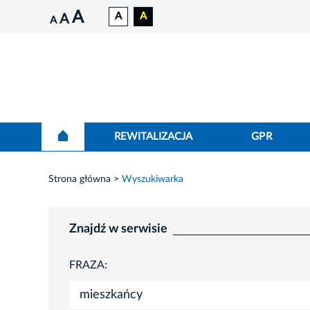
A
A
A
A
A
REWITALIZACJA
GPR
Strona główna
Wyszukiwarka
Znajdź w serwisie
FRAZA: