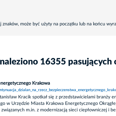
ej znaków, może być użyty na początku lub na końcu wyr
znaleziono 16355 pasujących 
 energetycznego Krakowa
ontynuacja_dzialan_na_rzecz_bezpieczenstwa_energetycznego_krak
anisław Kracik spotkał się z przedstawicielami branży en
go w Urzędzie Miasta Krakowa Energetycznego Okrągł
wiązanych m.in. z modernizacją sieci ciepłowniczej i b