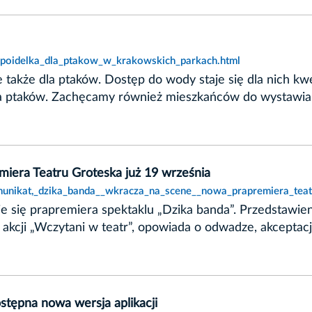
t,poidelka_dla_ptakow_w_krakowskich_parkach.html
le także dla ptaków. Dostęp do wody staje się dla nich 
dla ptaków. Zachęcamy również mieszkańców do wystawia
iera Teatru Groteska już 19 września
munikat,_dzika_banda__wkracza_na_scene__nowa_prapremiera_teat
 się prapremiera spektaklu „Dzika banda”. Przedstawieni
akcji „Wczytani w teatr”, opowiada o odwadze, akceptacji
stępna nowa wersja aplikacji