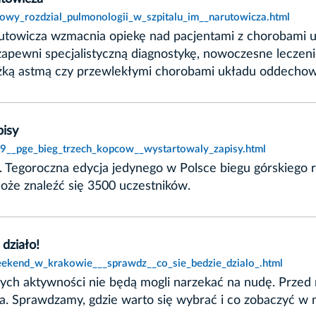
nowy_rozdzial_pulmonologii_w_szpitalu_im__narutowicza.html
 Narutowicza wzmacnia opiekę nad pacjentami z chorobam
 zapewni specjalistyczną diagnostykę, nowoczesne lecze
iężką astmą czy przewlekłymi chorobami układu oddecho
pisy
19__pge_bieg_trzech_kopcow__wystartowaly_zapisy.html
. Tegoroczna edycja jedynego w Polsce biegu górskieg
może znaleźć się 3500 uczestników.
działo!
eekend_w_krakowie___sprawdz__co_sie_bedzie_dzialo_.html
dzinnych aktywności nie będą mogli narzekać na nudę. Pr
 Sprawdzamy, gdzie warto się wybrać i co zobaczyć w na