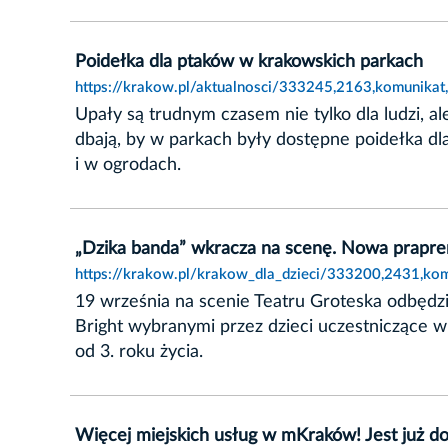
Poidełka dla ptaków w krakowskich parkach
https://krakow.pl/aktualnosci/333245,2163,komunika
Upały są trudnym czasem nie tylko dla ludzi, a
dbają, by w parkach były dostępne poidełka 
i w ogrodach.
„Dzika banda” wkracza na scenę. Nowa praprem
https://krakow.pl/krakow_dla_dzieci/333200,2431,ko
19 września na scenie Teatru Groteska odbędzie
Bright wybranymi przez dzieci uczestniczące w 
od 3. roku życia.
Więcej miejskich usług w mKraków! Jest już do