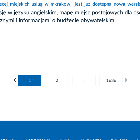
iecej_miejskich_uslug_w_mkrakow__jest_juz_dostepna_nowa_wersja_
rsję w języku angielskim, mapę miejsc postojowych dla o
znymi i informacjami o budżecie obywatelskim.
1
2
...
1636