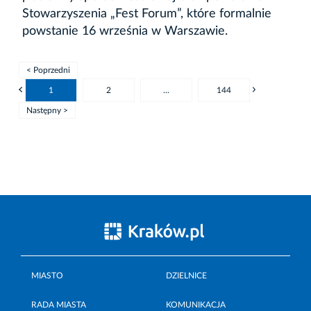
Stowarzyszenia „Fest Forum”, które formalnie
powstanie 16 września w Warszawie.
< Poprzedni
1
2
...
144
Następny >
MIASTO
DZIELNICE
RADA MIASTA
KOMUNIKACJA