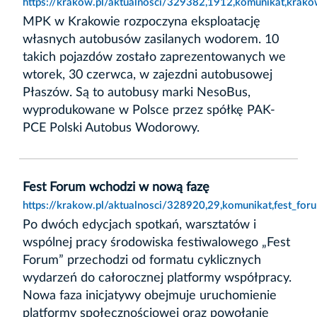
https://krakow.pl/aktualnosci/329382,1912,komunikat,kr
MPK w Krakowie rozpoczyna eksploatację
własnych autobusów zasilanych wodorem. 10
takich pojazdów zostało zaprezentowanych we
wtorek, 30 czerwca, w zajezdni autobusowej
Płaszów. Są to autobusy marki NesoBus,
wyprodukowane w Polsce przez spółkę PAK-
PCE Polski Autobus Wodorowy.
Fest Forum wchodzi w nową fazę
https://krakow.pl/aktualnosci/328920,29,komunikat,fest_fo
Po dwóch edycjach spotkań, warsztatów i
wspólnej pracy środowiska festiwalowego „Fest
Forum” przechodzi od formatu cyklicznych
wydarzeń do całorocznej platformy współpracy.
Nowa faza inicjatywy obejmuje uruchomienie
platformy społecznościowej oraz powołanie