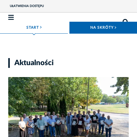
UŁATWIENIA DOSTĘPU
ROZWIŃ MENU
ROZWIŃ
START
NA SKRÓTY
Aktualności