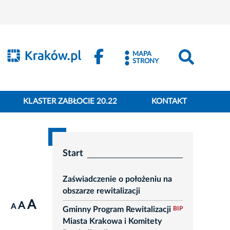
MAPA
STRONY
KLASTER ZABŁOCIE 20.22
KONTAKT
Start
Zaświadczenie o położeniu na
obszarze rewitalizacji
A
A
A
Gminny Program Rewitalizacji
BIP
Miasta Krakowa i Komitety