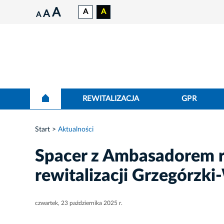
A
A
A
A
A
REWITALIZACJA
GPR
Start
Aktualności
Spacer z Ambasadorem re
rewitalizacji Grzegórzki
czwartek, 23 października 2025 r.