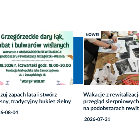
NOWE!
zapach lata i stwórz
Wakacje z rewitalizacją –
 tradycyjny bukiet zielny
przegląd sierpniowych w
na podobszarach rewitaliz
8-04
2026-07-31