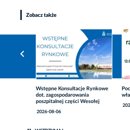
Zobacz także
Wstępne Konsultacje Rynkowe
Poczuj 
Stradom
dot. zagospodarowania
własny,
jalnie
poszpitalnej części Wesołej
2026-0
2026-08-06