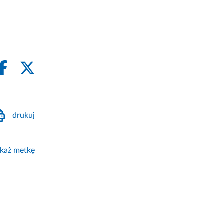
drukuj
każ metkę