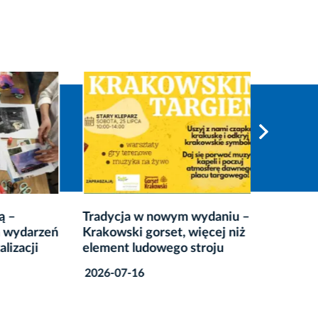
Tradycja w nowym wydaniu –
„Lato z 
ydarzeń
Krakowski gorset, więcej niż
targowi
acji
element ludowego stroju
rozpocz
2026-07-16
2026-07