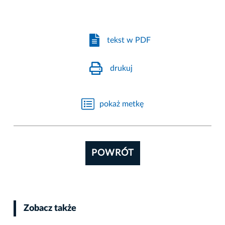
tekst w PDF
drukuj
pokaż metkę
POWRÓT
Zobacz także