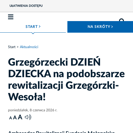
UŁATWIENIA DOSTĘPU
ROZWIŃ MENU
ROZWIŃ
START
NA SKRÓTY
Start
Aktualności
Grzegórzecki DZIEŃ
DZIECKA na podobszarze
rewitalizacji Grzegórzki-
Wesoła!
poniedziałek, 8 czerwca 2026 r.
A
A
A