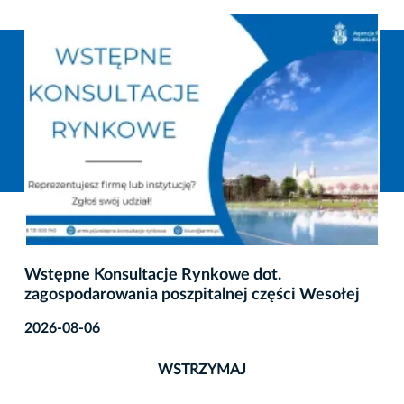
Poczuj zapach lata i stwórz własny, tradycy
esołej
bukiet zielny
2026-08-04
WSTRZYMAJ