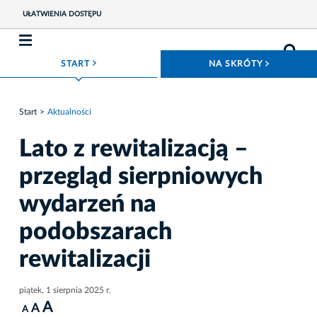
UŁATWIENIA DOSTĘPU
ROZWIŃ MENU
ROZWIŃ
START
NA SKRÓTY
Start
Aktualności
Lato z rewitalizacją –
przegląd sierpniowych
wydarzeń na
podobszarach
rewitalizacji
piątek, 1 sierpnia 2025 r.
A
A
A