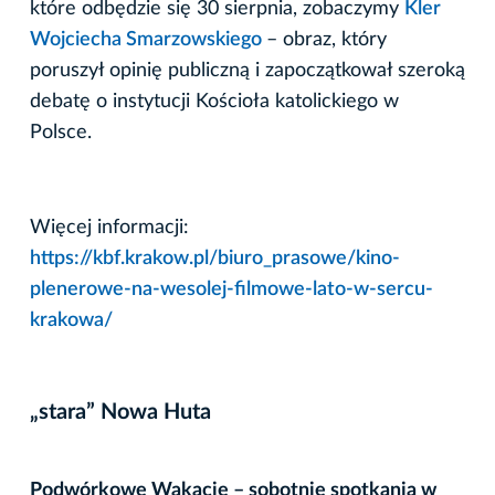
które odbędzie się 30 sierpnia, zobaczymy
Kler
Wojciecha Smarzowskiego
– obraz, który
poruszył opinię publiczną i zapoczątkował szeroką
debatę o instytucji Kościoła katolickiego w
Polsce.
Więcej informacji:
https://kbf.krakow.pl/biuro_prasowe/kino-
plenerowe-na-wesolej-filmowe-lato-w-sercu-
krakowa/
„stara” Nowa Huta
Podwórkowe Wakacje – sobotnie spotkania w