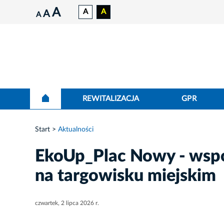
A
A
A
A
A
REWITALIZACJA
GPR
Start
Aktualności
EkoUp_Plac Nowy - wsp
na targowisku miejskim
czwartek, 2 lipca 2026 r.