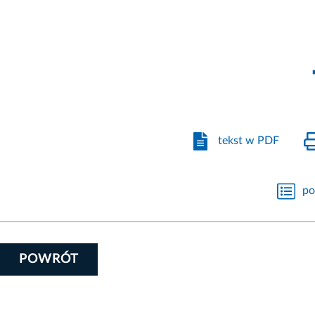
tekst w PDF
po
POWRÓT