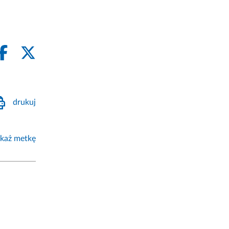
drukuj
każ metkę