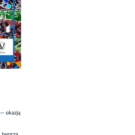
 — okazją
a tworzą