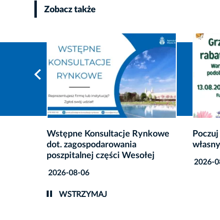
Zobacz także
NOWE!
ynkowe
Poczuj zapach lata i stwórz
Wakacje
własny, tradycyjny bukiet zielny
przegl
łej
na podo
2026-08-04
2026-0
WSTRZYMAJ