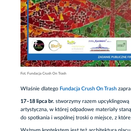
Fot. Fundacja Crush On Trash
Właśnie dlatego
Fundacja Crush On Trash
zapra
17–18 lipca br.
stworzymy razem upcyklingową mo
artystyczna, w której odpadowe materiały staną
do spotkania i wspólnej troski o miejsce, z któr
Ważnym kontekstem jest też architektura placu 