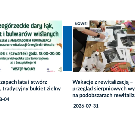
 z rewitalizacją –
Tradycja w nowym wydani
ąd sierpniowych wydarzeń
Krakowski gorset, więcej 
bszarach rewitalizacji
element ludowego stroju
7-31
2026-07-16