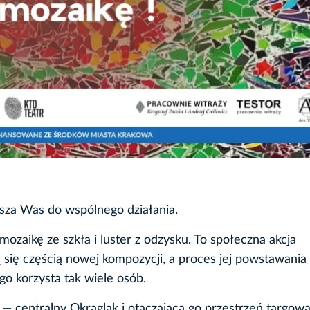
sza Was do wspólnego działania.
zaikę ze szkła i luster z odzysku. To społeczna akcja
 się częścią nowej kompozycji, a proces jej powstawania
ego korzysta tak wiele osób.
— centralny Okrąglak i otaczająca go przestrzeń targow