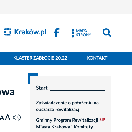
MAPA
STRONY
KLASTER ZABŁOCIE 20.22
KONTAKT
Start
owa
Zaświadczenie o położeniu na
obszarze rewitalizacji
A
A
Gminny Program Rewitalizacji
BIP
Miasta Krakowa i Komitety