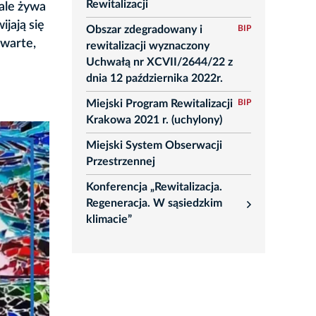
Rewitalizacji
 ale żywa
jają się
Obszar zdegradowany i
BIP
twarte,
rewitalizacji wyznaczony
Uchwałą nr XCVII/2644/22 z
dnia 12 października 2022r.
Miejski Program Rewitalizacji
BIP
Krakowa 2021 r. (uchylony)
Miejski System Obserwacji
Przestrzennej
Konferencja „Rewitalizacja.
Regeneracja. W sąsiedzkim
rozwiń
klimacie”